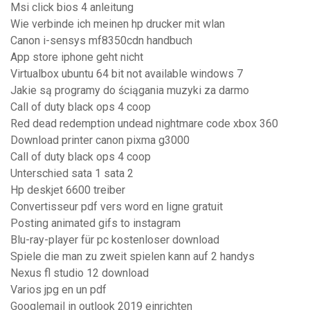
Msi click bios 4 anleitung
Wie verbinde ich meinen hp drucker mit wlan
Canon i-sensys mf8350cdn handbuch
App store iphone geht nicht
Virtualbox ubuntu 64 bit not available windows 7
Jakie są programy do ściągania muzyki za darmo
Call of duty black ops 4 coop
Red dead redemption undead nightmare code xbox 360
Download printer canon pixma g3000
Call of duty black ops 4 coop
Unterschied sata 1 sata 2
Hp deskjet 6600 treiber
Convertisseur pdf vers word en ligne gratuit
Posting animated gifs to instagram
Blu-ray-player für pc kostenloser download
Spiele die man zu zweit spielen kann auf 2 handys
Nexus fl studio 12 download
Varios jpg en un pdf
Googlemail in outlook 2019 einrichten