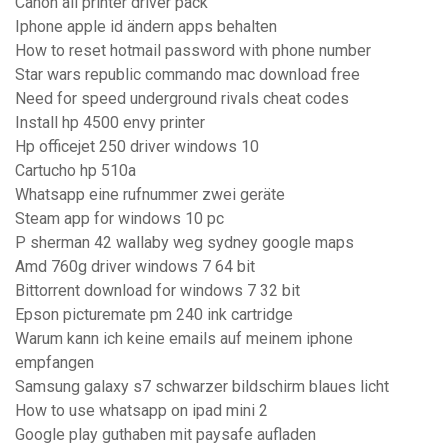
Canon all printer driver pack
Iphone apple id ändern apps behalten
How to reset hotmail password with phone number
Star wars republic commando mac download free
Need for speed underground rivals cheat codes
Install hp 4500 envy printer
Hp officejet 250 driver windows 10
Cartucho hp 510a
Whatsapp eine rufnummer zwei geräte
Steam app for windows 10 pc
P sherman 42 wallaby weg sydney google maps
Amd 760g driver windows 7 64 bit
Bittorrent download for windows 7 32 bit
Epson picturemate pm 240 ink cartridge
Warum kann ich keine emails auf meinem iphone
empfangen
Samsung galaxy s7 schwarzer bildschirm blaues licht
How to use whatsapp on ipad mini 2
Google play guthaben mit paysafe aufladen