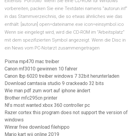
Extensis "Portfolio" Wenn Sie eine CD-ROM für Windows
vorbereiten, packen Sie eine Textdatei namens "autorun.inf"
in das Stammverzeichnis, die so etwas ähnliches wie das
enthält: [autorun] open=dateiname.exe icon=einsymbol.ico
Wenn sie eingelegt wird, wird die CD-ROM im "Arbeitsplatz"
mit dem spezifizierten Symbol angezeigt. Wenn die Disc in
ein News vom PC-Notarzt zusammengetragen
Pixma mp470 mac treiber
Canon mf3010 gewinnen 10 fahrer
Canon lbp 6020 treiber windows 7 32bit herunterladen
Download camtasia studio 9 crackeado 32 bits
Wie man pdf zum wort auf iphone ändert
Brother mfc295cn printer
Nfs most wanted xbox 360 controller pc
Razer cortex this program does not support the version of
windows
Winrar free download filehippo
Mario kart wii online 2019